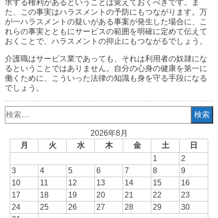
求する権利があるということは覚えておくべきです。ま
た、この事実はハラスメントの予防にもつながります。万
が一ハラスメントの疑いがある事案が発生した場合に、こ
れらの事実とともにサービスの範囲を明確に定めて伝えて
おくことで、ハラスメントの抑止にもつながるでしょう。
介護職はサービス業であっても、それは利用者の奴隷にな
るということではありません。自分の心身の健康を第一に
働くために、こういった法律の知識も身を守る手段になる
でしょう。
検
索:
2026年8月
月
火
水
木
金
土
日
1
2
3
4
5
6
7
8
9
10
11
12
13
14
15
16
17
18
19
20
21
22
23
24
25
26
27
28
29
30