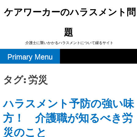
Skip
to
ケアワーカーのハラスメント問
content
題
介護士に襲いかかるハラスメントについて綴るサイト
Primary Menu
タグ:
労災
ハラスメント予防の強い味
方！ 介護職が知るべき労
災のこと