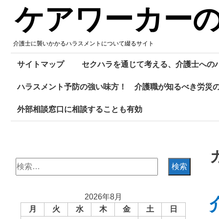
Skip
ケアワーカー
to
content
介護士に襲いかかるハラスメントについて綴るサイト
サイトマップ
セクハラを通じて考える、介護士への
ハラスメント予防の強い味方！ 介護職が知るべき労災
外部相談窓口に相談することも有効
検
索:
2026年8月
月
火
水
木
金
土
日